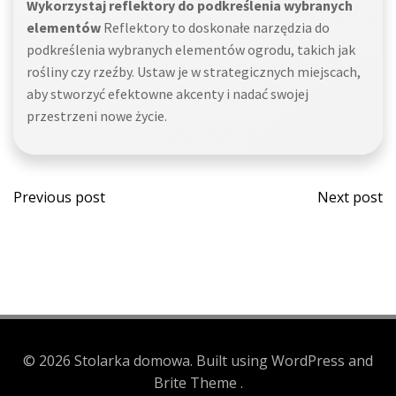
Wykorzystaj reflektory do podkreślenia wybranych
elementów
Reflektory to doskonałe narzędzia do
podkreślenia wybranych elementów ogrodu, takich jak
rośliny czy rzeźby. Ustaw je w strategicznych miejscach,
aby stworzyć efektowne akcenty i nadać swojej
przestrzeni nowe życie.
Post
Post
Previous post
Next post
navigation
navi
© 2026 Stolarka domowa. Built using WordPress and
Brite Theme .