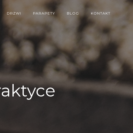
DRZWI
PARAPETY
BLOG
KONTAKT
raktyce